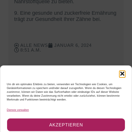
Nährstoffquelle zu bieten.
9. Eine gesunde und zuckerfreie Ernährung
trägt zur Gesundheit Ihrer Zähne bei.
ALLE NEWS
JANUAR 6, 2024
8:51 A.M.
Um dir ein optimales Erlebnis zu bieten, verwenden wir Technologien wie Cookies, um
Geräteinformationen zu speichern und/oder darauf zuzugreifen. Wenn du diesen Technologien
zustimmst, können wir Daten wie das Surfverhalten oder eindeutige IDs auf dieser Website
verarbeiten. Wenn du deine Zustimmung nicht erteilst oder zurückziehst, können bestimmte
Merkmale und Funktionen beeinträchtigt werden.
DEIN
ZAHN
MOMENT
Dienste verwalten
AKZEPTIEREN
ZAHNARZTPRAXIS IN