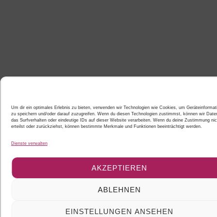
Um dir ein optimales Erlebnis zu bieten, verwenden wir Technologien wie Cookies, um Geräteinformat
zu speichern und/oder darauf zuzugreifen. Wenn du diesen Technologien zustimmst, können wir Date
das Surfverhalten oder eindeutige IDs auf dieser Website verarbeiten. Wenn du deine Zustimmung nic
erteilst oder zurückziehst, können bestimmte Merkmale und Funktionen beeinträchtigt werden.
Dienste verwalten
AKZEPTIEREN
ABLEHNEN
EINSTELLUNGEN ANSEHEN